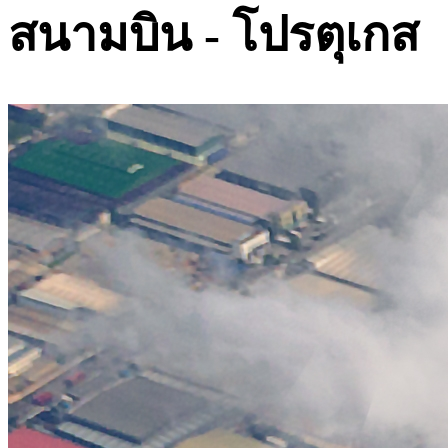
สนามบิน - โปรตุเกส