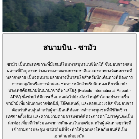
สนามบิน - ซามัว
ซามัว เป็นประเทศเกาะที่มีเสน่ห์ในมหาสมุทรแปซิฟิกใต้ ซึ่งมอบการผสม
ผสานที่ดึงดูดระหว่างความงามตามธรรมชาติและมรดกทางวัฒนธรรมที่
หลากหลาย เป็นจุดหมายปลายทางที่น่าสนใจสำหรับนักเดินทางที่ต้องการ
การผจญภัยหรือการพักผ่อน ชุมทางหลักสำหรับนักท่องเที่ยวที่มายัง
ประเทศคือสนามบินนานาชาติฟาเลโอลู (Faleolo International Airport -
APW) ซึ่งช่วยให้มีการเชื่อมต่อต่อไปยังเมืองใหญ่ทั่วโลกอย่างราบรื่น
ซามัวมีเที่ยวบินตรงจากซิดนีย์, โอ๊คแลนด์, และลอสแองเจลิส ซึ่งมอบการ
ต้อนรับที่อบอุ่นสำหรับผู้มาเยือนที่ต้องการสำรวจชุมชนที่มีชีวิตชีวา
เทศกาลดั้งเดิม และความงามตามธรรมชาติที่ตระการตา ไม่ว่าคุณจะเป็น
นักท่องเที่ยวที่กำลังมองหาการพักผ่อนในเขตร้อน หรือผู้เดินทางธุรกิจที่
เข้าร่วมการประชุม ซามัวยินดีที่จะทำให้คุณหลงใหลกับเสน่ห์ที่เป็น
เอกลักษณ์ของมัน.