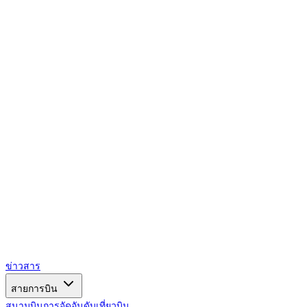
AIRSPACE
TIMES
ข่าวสาร
สายการบิน
สนามบิน
การจัดอันดับ
เที่ยวบิน