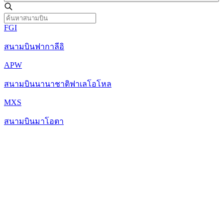
FGI
สนามบินฟากาลีอิ
APW
สนามบินนานาชาติฟาเลโอโหล
MXS
สนามบินมาโอตา