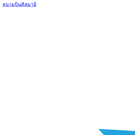
สนามบินคิสมาอิ