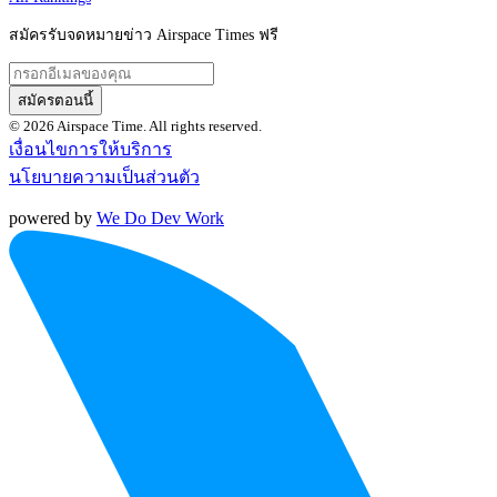
สมัครรับจดหมายข่าว Airspace Times ฟรี
สมัครตอนนี้
© 2026 Airspace Time. All rights reserved.
เงื่อนไขการให้บริการ
นโยบายความเป็นส่วนตัว
powered by
We Do Dev Work