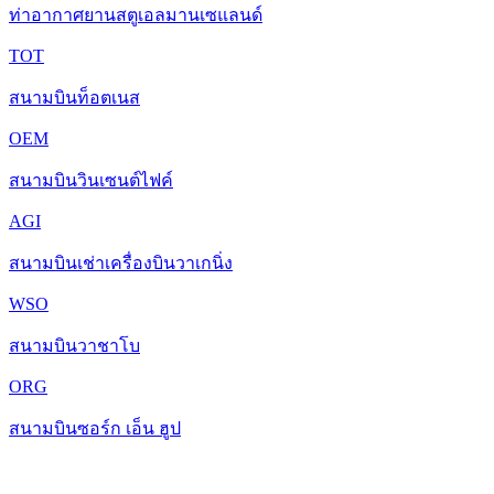
ท่าอากาศยานสตูเอลมานเซแลนด์
TOT
สนามบินท็อตเนส
OEM
สนามบินวินเซนต์ไฟค์
AGI
สนามบินเช่าเครื่องบินวาเกนิ่ง
WSO
สนามบินวาชาโบ
ORG
สนามบินซอร์ก เอ็น ฮูป