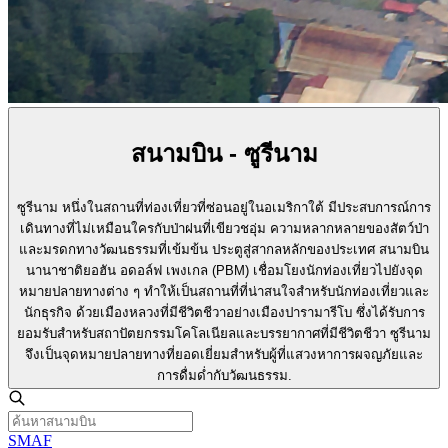
สนามบิน - ซูรีนาม
ซูรีนาม หนึ่งในสถานที่ท่องเที่ยวที่ซ่อนอยู่ในอเมริกาใต้ มีประสบการณ์การ
เดินทางที่ไม่เหมือนใครกับป่าฝนที่เขียวชอุ่ม ความหลากหลายของสัตว์ป่า
และมรดกทางวัฒนธรรมที่เข้มข้น ประตูสู่สากลหลักของประเทศ สนามบิน
นานาชาติยอฮัน อดอล์ฟ เพงเกล (PBM) เชื่อมโยงนักท่องเที่ยวไปยังจุด
หมายปลายทางต่าง ๆ ทำให้เป็นสถานที่ที่น่าสนใจสำหรับนักท่องเที่ยวและ
นักธุรกิจ ด้วยเมืองหลวงที่มีชีวิตชีวาอย่างเมืองปารามารีโบ ซึ่งได้รับการ
ยอมรับสำหรับสถาปัตยกรรมโคโลเนียลและบรรยากาศที่มีชีวิตชีวา ซูรีนาม
จึงเป็นจุดหมายปลายทางที่ยอดเยี่ยมสำหรับผู้ที่แสวงหาการผจญภัยและ
การดื่มด่ำกับวัฒนธรรม.
SMAF