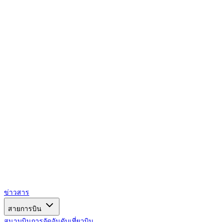
AIRSPACE
TIMES
ข่าวสาร
สายการบิน
สนามบิน
การจัดอันดับ
เที่ยวบิน