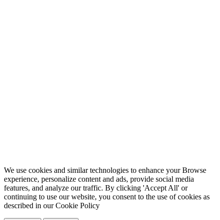
We use cookies and similar technologies to enhance your Browse
experience, personalize content and ads, provide social media
features, and analyze our traffic. By clicking 'Accept All' or
continuing to use our website, you consent to the use of cookies as
described in our
Cookie Policy