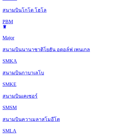
สนามบินโกโด โฮโล
PBM
Major
สนามบินนานาชาติโยฮัน อดอล์ฟ เพนเกล
SMKA
สนามบินกาบาเลโบ
SMKE
สนามบินเคเซอร์
SMSM
สนามบินควาเมลาสโมอีโต
SMLA