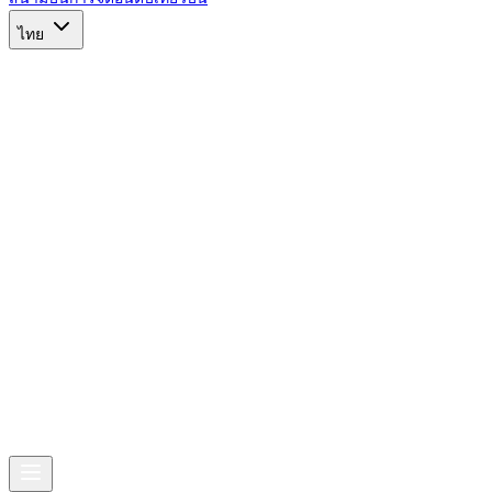
ไทย
AIRSPACE
TIMES