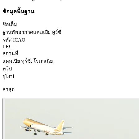
ข้อมูลพื้นฐาน
ชื่อเต็ม
ฐานทัพอากาศแคมเปีย ทูร์ซี
รหัส ICAO
LRCT
สถานที่
แคมเปีย ทูร์ซี, โรมาเนีย
ทวีป
ยุโรป
ล่าสุด