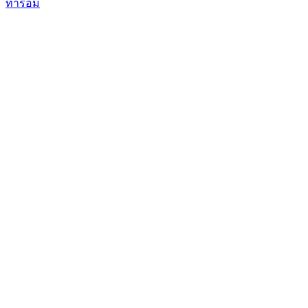
ทารอม