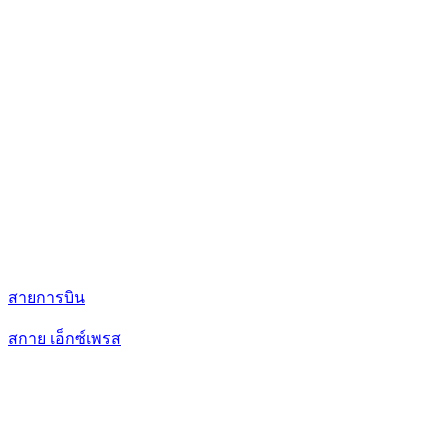
สายการบิน
สกาย เอ็กซ์เพรส