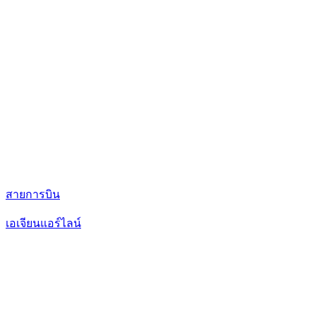
สายการบิน
เอเจียนแอร์ไลน์