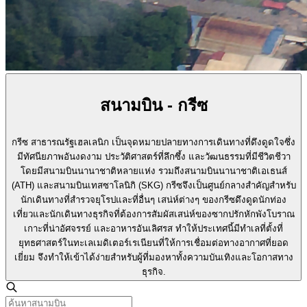
สนามบิน - กรีซ
กรีซ สาธารณรัฐเฮลเลนิก เป็นจุดหมายปลายทางการเดินทางที่ดึงดูดใจซึ่ง
มีทัศนียภาพอันงดงาม ประวัติศาสตร์ที่ลึกซึ้ง และวัฒนธรรมที่มีชีวิตชีวา
โดยมีสนามบินนานาชาติหลายแห่ง รวมถึงสนามบินนานาชาติเอเธนส์
(ATH) และสนามบินเทสซาโลนิกิ (SKG) กรีซจึงเป็นศูนย์กลางสำคัญสำหรับ
นักเดินทางที่สำรวจยุโรปและที่อื่นๆ เสน่ห์ต่างๆ ของกรีซดึงดูดนักท่อง
เที่ยวและนักเดินทางธุรกิจที่ต้องการสัมผัสเสน่ห์ของซากปรักหักพังโบราณ
เกาะที่น่าอัศจรรย์ และอาหารอันเลิศรส ทำให้ประเทศนี้มีทำเลที่ตั้งที่
ยุทธศาสตร์ในทะเลเมดิเตอร์เรเนียนที่ให้การเชื่อมต่อทางอากาศที่ยอด
เยี่ยม จึงทำให้เข้าได้ง่ายสำหรับผู้ที่มองหาทั้งความบันเทิงและโอกาสทาง
ธุรกิจ.