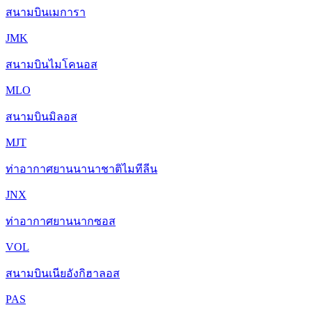
สนามบินเมการา
JMK
สนามบินไมโคนอส
MLO
สนามบินมิลอส
MJT
ท่าอากาศยานนานาชาติไมทีลีน
JNX
ท่าอากาศยานนากซอส
VOL
สนามบินเนียอังกิฮาลอส
PAS