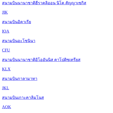
สนามบินนานาชาติฮีราคลิออน นิโค สัญญาเซกิส
JIK
สนามบินอิคาเรีย
IOA
สนามบินอะโซนินา
CFU
สนามบินนานาชาติอิโออันนิส คาโปดิซเทรียส
KLX
สนามบินกาลามาทา
JKL
สนามบินเกาะคาลิมโนส
AOK