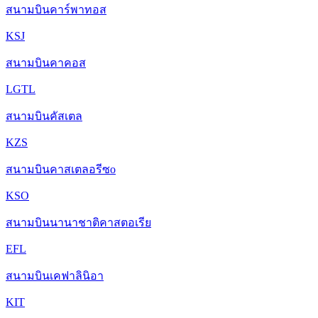
สนามบินคาร์พาทอส
KSJ
สนามบินคาคอส
LGTL
สนามบินคัสเตล
KZS
สนามบินคาสเตลอรีซо
KSO
สนามบินนานาชาติคาสตอเรีย
EFL
สนามบินเคฟาลินิอา
KIT