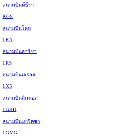
สนามบินคีธีรา
KGS
สนามบินโคส
LRA
สนามบินลาริซา
LRS
สนามบินเลรอส
LXS
สนามบินลิมนอส
LGRD
สนามบินมาริตซา
LGMG