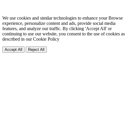
We use cookies and similar technologies to enhance your Browse
experience, personalize content and ads, provide social media
features, and analyze our traffic. By clicking 'Accept All' or
continuing to use our website, you consent to the use of cookies as
described in our
Cookie Policy
Accept All
Reject All