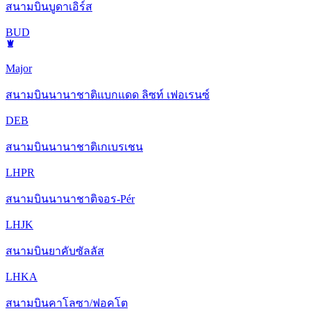
สนามบินบูดาเอิร์ส
BUD
Major
สนามบินนานาชาติแบกแดด ลิซท์ เฟอเรนซ์
DEB
สนามบินนานาชาติเกเบรเชน
LHPR
สนามบินนานาชาติจอร-Pér
LHJK
สนามบินยาคับซัลลัส
LHKA
สนามบินคาโลซา/ฟอคโต