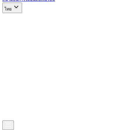
ไทย
AIRSPACE
TIMES