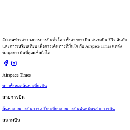
อัปเดตข่าวสารวงการการบินทั่วโลก ทั้งสายการบิน สนามบิน รีวิว อันดับ
และการเปรียบเทียบ เพื่อการเดินทางที่มั่นใจ กับ Airspace Times แหล่ง
ข้อมูลการบินที่คุณเชื่อถือได้
Airspace Times
ข่าวทั้งหมด
ค้นหาเที่ยวบิน
สายการบิน
ค้นหาสายการบิน
การเปรียบเทียบสายการบิน
พันธมิตรสายการบิน
สนามบิน