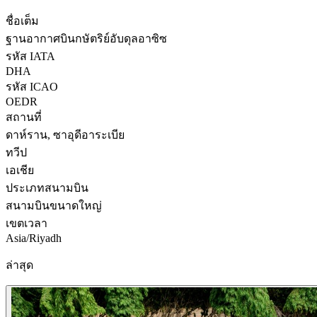
ชื่อเต็ม
ฐานอากาศบินกษัตริย์อับดุลอาซิซ
รหัส IATA
DHA
รหัส ICAO
OEDR
สถานที่
ดาห์ราน, ซาอุดีอาระเบีย
ทวีป
เอเชีย
ประเภทสนามบิน
สนามบินขนาดใหญ่
เขตเวลา
Asia/Riyadh
ล่าสุด