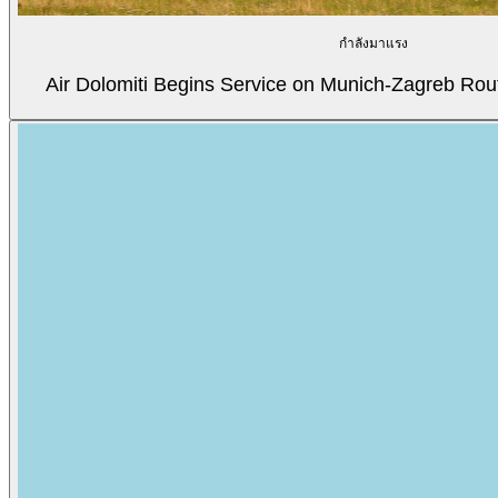
กำลังมาแรง
Air Dolomiti Begins Service on Munich-Zagreb Rou