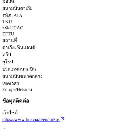
ชื่อเต็ม
สนามบินตาเกีย
รหัส IATA
TKU
รหัส ICAO
EFTU
สถานที่
ตาเกีย, ฟินแลนด์
ทวีป
ยุโรป
ประเภทสนามบิน
สนามบินขนาดกลาง
เขตเวลา
Europe/Helsinki
ข้อมูลติดต่อ
เว็บไซต์
https://www.finavia.fi/en/turku/