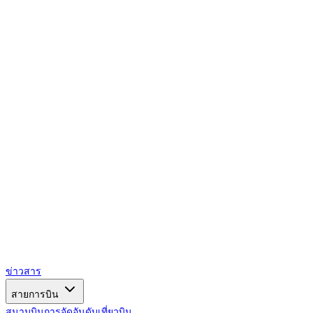
AIRSPACE
TIMES
ข่าวสาร
สายการบิน
สนามบิน
การจัดอันดับ
เที่ยวบิน