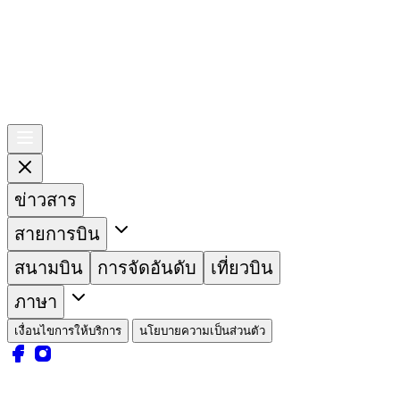
ข่าวสาร
สายการบิน
สนามบิน
การจัดอันดับ
เที่ยวบิน
ภาษา
เงื่อนไขการให้บริการ
นโยบายความเป็นส่วนตัว