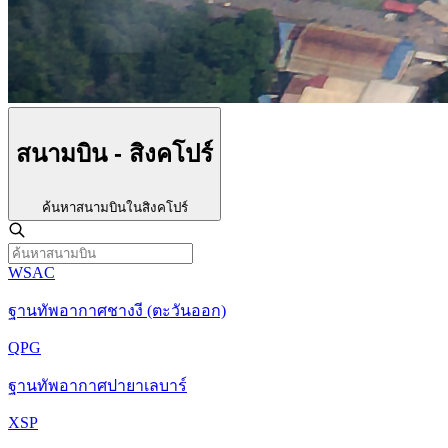
สนามบิน - สิงคโปร์
ค้นหาสนามบินในสิงคโปร์
WSAC
ฐานทัพอากาศชางงี (ตะวันออก)
QPG
ฐานทัพอากาศปายาเลบาร์
XSP