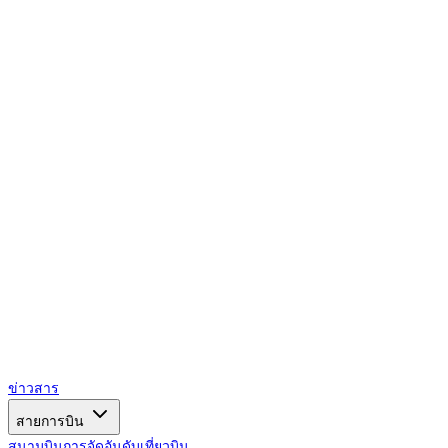
AIRSPACE
TIMES
ข่าวสาร
สายการบิน
สนามบิน
การจัดอันดับ
เที่ยวบิน