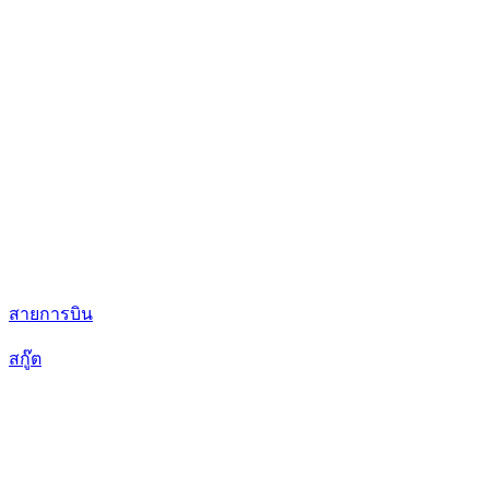
สายการบิน
สกู๊ต