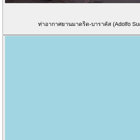
ท่าอากาศยานมาดริด-บาราคัส (Adolfo Suár