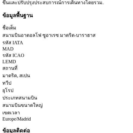
ขึ้นและปรับปรุงประสบการณ์การเดินทางโดยรวม.
ข้อมูลพื้นฐาน
ชื่อเต็ม
สนามบินอาดอลโฟ ซูอาเรซ มาดริด-บาราฮาส
รหัส IATA
MAD
รหัส ICAO
LEMD
สถานที่
มาดริด, สเปน
ทวีป
ยุโรป
ประเภทสนามบิน
สนามบินขนาดใหญ่
เขตเวลา
Europe/Madrid
ข้อมูลติดต่อ