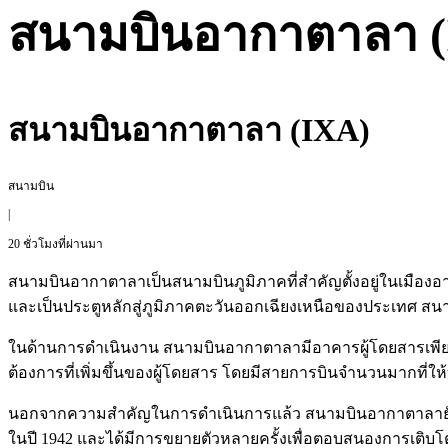
สนามบินอากาตาลา (
สนามบินอากาตาลา (IXA)
สนามบิน
|
20 ชั่วโมงที่ผ่านมา
สนามบินอากาตาลาเป็นสนามบินภูมิภาคที่สำคัญตั้งอยู่ในเมืองอ
และเป็นประตูหลักสู่ภูมิภาคตะวันออกเฉียงเหนือของประเทศ สนาม
ในด้านการดำเนินงาน สนามบินอากาตาลามีอาคารผู้โดยสารเพียงแ
ต้องการที่เพิ่มขึ้นของผู้โดยสาร โดยมีสายการบินจำนวนมากที่ให
นอกจากความสำคัญในการดำเนินการแล้ว สนามบินอากาตาลายังมีบ
ในปี 1942 และได้มีการขยายตัวหลายครั้งเพื่อตอบสนองการเต