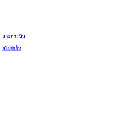
สายการบิน
สไปซ์เจ็ท