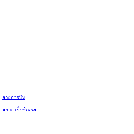
สายการบิน
สกาย เอ็กซ์เพรส