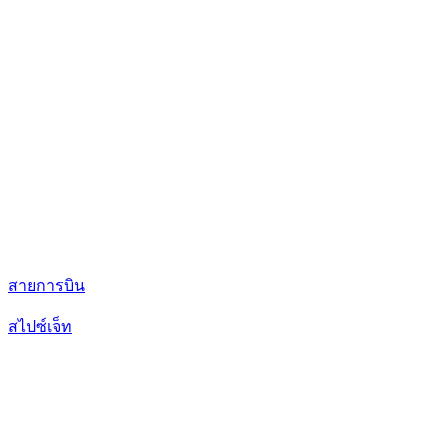
สายการบิน
สไปซ์เจ็ท