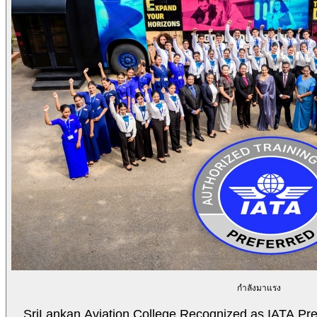
กำลังมาแรง
SriLankan Aviation College Recognized as IATA Pref