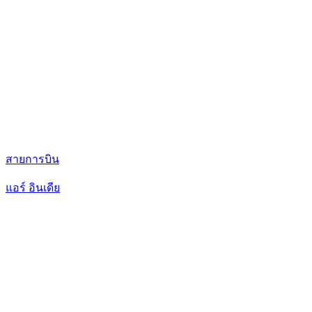
สายการบิน
แอร์ อินเดีย