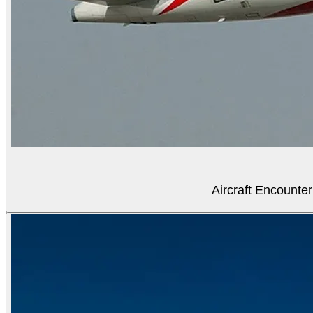
Aircraft Encounter