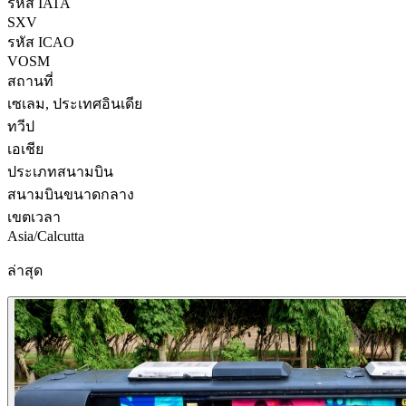
รหัส IATA
SXV
รหัส ICAO
VOSM
สถานที่
เซเลม, ประเทศอินเดีย
ทวีป
เอเชีย
ประเภทสนามบิน
สนามบินขนาดกลาง
เขตเวลา
Asia/Calcutta
ล่าสุด