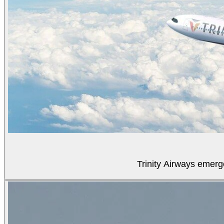
Trinity Airways emerg