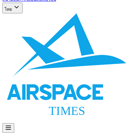
ไทย
AIRSPACE
TIMES