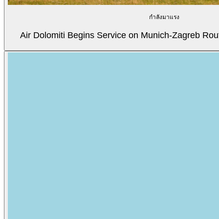
กำลังมาแรง
Air Dolomiti Begins Service on Munich-Zagreb Rou