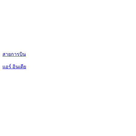
สายการบิน
แอร์ อินเดีย