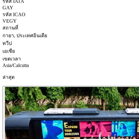
รหัส IATA
GAY
รหัส ICAO
VEGY
สถานที่
กายา, ประเทศอินเดีย
ทวีป
เอเชีย
เขตเวลา
Asia/Calcutta
ล่าสุด