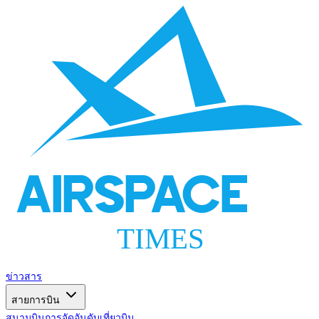
AIRSPACE
TIMES
ข่าวสาร
สายการบิน
สนามบิน
การจัดอันดับ
เที่ยวบิน