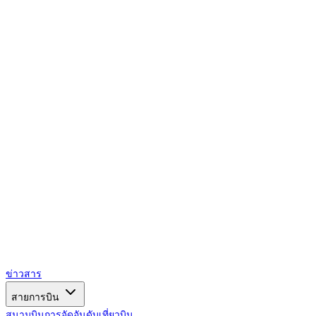
AIRSPACE
TIMES
ข่าวสาร
สายการบิน
สนามบิน
การจัดอันดับ
เที่ยวบิน