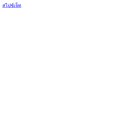
สไปซ์เจ็ท