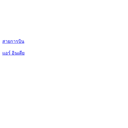
สายการบิน
แอร์ อินเดีย