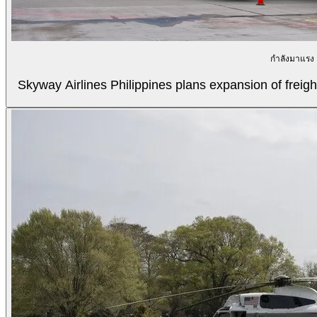
กำลังมาแรง
Skyway Airlines Philippines plans expansion of freigh