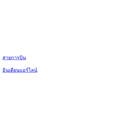
สายการบิน
อินเดียนแอร์ไลน์