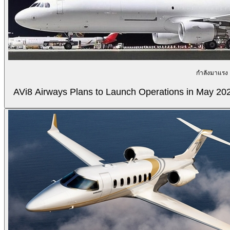
กำลังมาแรง
AVi8 Airways Plans to Launch Operations in May 20