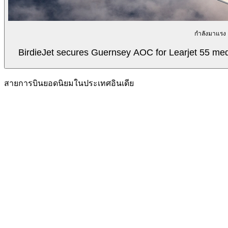
กำลังมาแรง
BirdieJet secures Guernsey AOC for Learjet 55 med
สายการบินยอดนิยมในประเทศอินเดีย