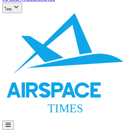
ไทย
AIRSPACE
TIMES