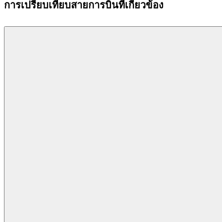
การเปรียบเทียบสายการบินที่เกี่ยวข้อง