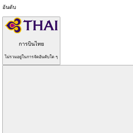
อันดับ
การบินไทย
ไม่รวมอยู่ในการจัดอันดับใด ๆ