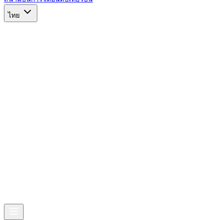
ไทย
AIRSPACE
TIMES