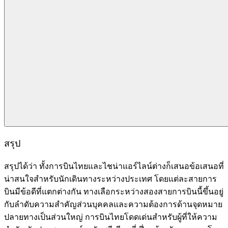
สรุป
สรุปได้ว่า ทั้งการบินไทยและไชน่าแอร์ไลน์ต่างก็เสนอข้อเสนอที่
น่าสนใจสำหรับนักเดินทางระหว่างประเทศ โดยแต่ละสายการ
บินมีข้อดีที่แตกต่างกัน ทางเลือกระหว่างสองสายการบินนี้ขึ้นอยู่
กับลำดับความสำคัญส่วนบุคคลและความต้องการด้านจุดหมาย
ปลายทางเป็นส่วนใหญ่ การบินไทยโดดเด่นสำหรับผู้ที่ให้ความ