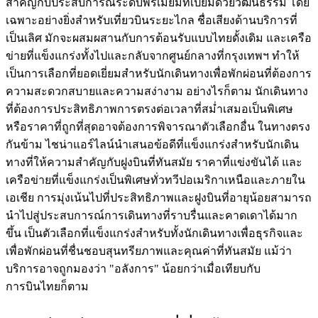
สำคัญกับประสบการณ์ระดับพรีเมียมที่เปี่ยมด้วยวัฒนธรรม โดย
เฉพาะอย่างยิ่งสำหรับเที่ยวบินระยะไกล ชื่อเสียงด้านบริการที่
เป็นเลิศ มักจะผสมผสานกับการต้อนรับแบบไทยดั้งเดิม และเครือ
ข่ายที่แข็งแกร่งทั้งไปและกลับจากศูนย์กลางที่กรุงเทพฯ ทำให้
เป็นการเลือกที่ยอดเยี่ยมสำหรับนักเดินทางเพื่อพักผ่อนที่ต้องการ
ความสะดวกสบายและความสง่างาม อย่างไรก็ตาม นักเดินทาง
ที่ต้องการประสิทธิภาพการตรงต่อเวลาที่สม่ำเสมอเป็นพิเศษ
หรือราคาที่ถูกที่สุดอาจต้องการพิจารณาตัวเลือกอื่น ในทางตรง
กันข้าม ไชน่าแอร์ไลน์นำเสนอข้อดีที่แข็งแกร่งสำหรับนักเดิน
ทางที่ให้ความสำคัญกับฝูงบินที่ทันสมัย ราคาที่แข่งขันได้ และ
เครือข่ายที่แข็งแกร่งเป็นพิเศษทั่วทวีปอเมริกาเหนือและภายใน
เอเชีย การมุ่งเน้นไปที่ประสิทธิภาพและฝูงบินที่อายุน้อยสามารถ
นำไปสู่ประสบการณ์การเดินทางที่ราบรื่นและคาดเดาได้มาก
ขึ้น เป็นตัวเลือกที่แข็งแกร่งสำหรับทั้งนักเดินทางเพื่อธุรกิจและ
เพื่อพักผ่อนที่ชื่นชอบสุนทรียภาพและคุณค่าที่ทันสมัย แม้ว่า
บริการอาจถูกมองว่า "อลังการ" น้อยกว่าเมื่อเทียบกับ
การบินไทยก็ตาม