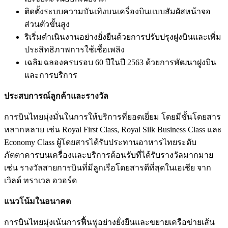
ติดตั้งระบบความบันเทิงบนเครื่องบินแบบสัมผัสหน้าจอ
ส่วนตัวขั้นสูง
ริเริ่มดำเนินงานอย่างยั่งยืนด้วยการปรับปรุงฝูงบินและเพิ่ม
ประสิทธิภาพการใช้เชื้อเพลิง
เฉลิมฉลองครบรอบ 60 ปีในปี 2563 ด้วยการพัฒนาฝูงบิน
และการบริการ
ประสบการณ์ลูกค้าและรางวัล
การบินไทยมุ่งมั่นในการให้บริการที่ยอดเยี่ยม โดยมีชั้นโดยสาร
หลากหลาย เช่น Royal First Class, Royal Silk Business Class และ
Economy Class ผู้โดยสารได้รับประทานอาหารไทยระดับ
ภัตตาคารบนเครื่องและบริการต้อนรับที่ได้รับรางวัลมากมาย
เช่น รางวัลสายการบินที่มีลูกเรือโดยสารดีที่สุดในเอเชีย จาก
เวิลด์ ทราเวล อวอร์ด
แนวโน้มในอนาคต
การบินไทยมุ่งเน้นการฟื้นฟูอย่างยั่งยืนและขยายเครือข่ายเส้น