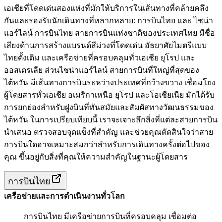
เอเชียที่โดดเด่นสองแห่งที่มักให้บริการในเส้นทางที่คล้ายคลึง
กันและรองรับนักเดินทางที่หลากหลาย: การบินไทย และ ไชน่า
แอร์ไลน์ การบินไทย สายการบินแห่งชาติของประเทศไทย มีชื่อ
เสียงด้านการสร้างแบรนด์สีม่วงที่โดดเด่น อัธยาศัยไมตรีแบบ
ไทยดั้งเดิม และเครือข่ายที่ครอบคลุมทั่วเอเชีย ยุโรป และ
ออสเตรเลีย ส่วนไชน่าแอร์ไลน์ สายการบินที่ใหญ่ที่สุดของ
ไต้หวัน มีเส้นทางการบินระหว่างประเทศที่กว้างขวาง เชื่อมโยง
ผู้โดยสารทั่วเอเชีย อเมริกาเหนือ ยุโรป และโอเชียเนีย มักได้รับ
การยกย่องสำหรับฝูงบินที่ทันสมัยและสัมผัสทางวัฒนธรรมของ
ไต้หวัน ในการเปรียบเทียบนี้ เราจะเจาะลึกสิ่งที่แต่ละสายการบิน
นำเสนอ ตรวจสอบจุดแข็งที่สำคัญ และช่วยคุณตัดสินใจว่าสาย
การบินใดอาจเหมาะสมกว่าสำหรับการเดินทางครั้งต่อไปของ
คุณ ขึ้นอยู่กับสิ่งที่คุณให้ความสำคัญในฐานะผู้โดยสาร
การบินไทย
เครือข่ายและการดำเนินงานทั่วโลก
การบินไทย มีเครือข่ายการบินที่ครอบคลุม เชื่อมต่อ