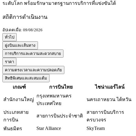
ระดับโลก พร้อมรักษามาตรฐานการบริการที่แข่งขันได้
สถิติการดำเนินงาน
อัปเดตเมื่อ: 09/08/2026
ทั่วไป
ฝูงบินและเส้นทาง
การบริการและความสะดวกสบาย
ราคา
ความตรงเวลาและความปลอดภัย
สิทธิพิเศษและสะสมแต้ม
เกณฑ์
การบินไทย
ไชน่าแอร์ไลน์
กรุงเทพมหานคร
สำนักงานใหญ่
นครเถาหยวน ไต้หวัน
ประเทศไทย
ประเภทสาย
สายการบินบริการ
สายการบินประจำชาติ
การบิน
ครบวงจร
Star Alliance
SkyTeam
พันธมิตร