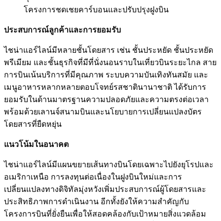
โครงการชดเชยคาร์บอนและปรับปรุงฝูงบิน
ประสบการณ์ลูกค้าและการยอมรับ
ไชน่าแอร์ไลน์มีหลายชั้นโดยสาร เช่น ชั้นประหยัด ชั้นประหยัด
พรีเมียม และชั้นธุรกิจที่มีที่นั่งนอนราบในเที่ยวบินระยะไกล สาย
การบินเน้นบริการที่มีคุณภาพ ระบบความบันเทิงทันสมัย และ
เมนูอาหารหลากหลายตอบโจทย์รสชาตินานาชาติ ได้รับการ
ยอมรับในด้านมาตรฐานความปลอดภัยและความตรงต่อเวลา
พร้อมด้วยเลานจ์สนามบินและนโยบายการเปลี่ยนแปลงบัตร
โดยสารที่ยืดหยุ่น
แนวโน้มในอนาคต
ไชน่าแอร์ไลน์มีแผนขยายเส้นทางบินโดยเฉพาะไปยังยุโรปและ
อเมริกาเหนือ การลงทุนต่อเนื่องในฝูงบินใหม่และการ
เปลี่ยนแปลงทางดิจิทัลมุ่งหวังเพิ่มประสบการณ์ผู้โดยสารและ
ประสิทธิภาพการดำเนินงาน อีกทั้งยังให้ความสำคัญกับ
โครงการบินที่ยั่งยืนเพื่อให้สอดคล้องกับเป้าหมายสิ่งแวดล้อม