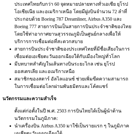
ประเทศไทยกับกว่า 60 จุดหมายปลายทางทั่วเอเชีย ยุโรป
โอเชียเนีย และอเมริกาเหนือ โดยมีฝูงบินจำนวน 72 ลำที่
ประกอบด้วย Boeing 787 Dreamliner, Airbus A350 และ
Boeing 777 สายการบินเป็นสายการบินประจำชาติของไทย
โดยใช้ท่าอากาศยานสุวรรณภูมิเป็นศูนย์กลางเพื่อให้
บริการการเชื่อมต่อที่สะดวกสบาย
สายการบินประจำชาติของประเทศไทยที่มีชื่อเสียงในการ
เชื่อมต่อเอเชียตะวันออกเฉียงใต้กับเมืองใหญ่ทั่วโลก
มีบทบาทสำคัญในเส้นทางบินระยะไกล เช่น ยุโรป
ออสเตรเลีย และอเมริกาเหนือ
สมาชิกของสตาร์ อัลไลแอนซ์ ช่วยเพิ่มขีดความสามารถ
ในการเชื่อมต่อโลกผ่านพันธมิตรและโค้ดแชร์
นวัตกรรมและความสำเร็จ
ตั้งแต่ก่อตั้งในปี พ.ศ. 2503 การบินไทยได้เป็นผู้นำด้าน
นวัตกรรมในภูมิภาค:
นำเครื่องบิน Airbus A350 มาใช้เป็นรายแรก ๆ ในภูมิภาค
เอเชียตะวันออกเฉียงใต้