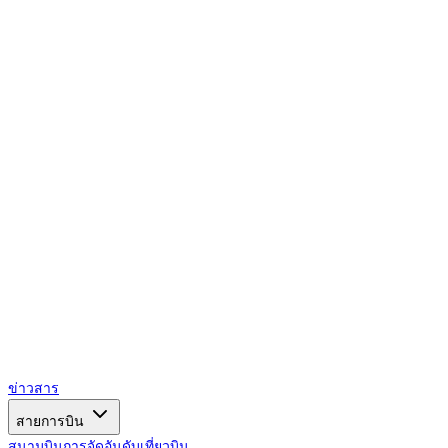
AIRSPACE
TIMES
ข่าวสาร
สายการบิน
สนามบิน
การจัดอันดับ
เที่ยวบิน