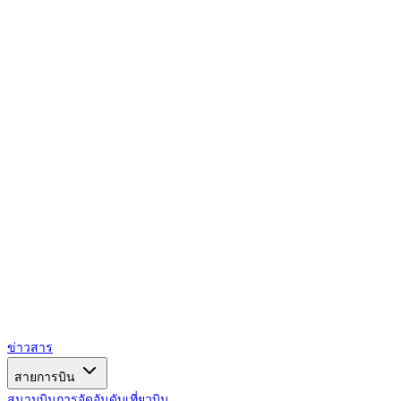
AIRSPACE
TIMES
ข่าวสาร
สายการบิน
สนามบิน
การจัดอันดับ
เที่ยวบิน