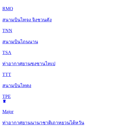
RMQ
สนามบินไทจง จิงชวนคัง
TNN
สนามบินไถนนาน
TSA
ท่าอากาศยานซงซานไทเป
TTT
สนามบินไทตง
TPE
Major
ท่าอากาศยานนานาชาติเถาหยวนไต้หวัน