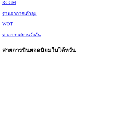
RCGM
ฐานอากาศเต๋าอุย
WOT
ท่าอากาศยานวังอัน
สายการบินยอดนิยมในไต้หวัน