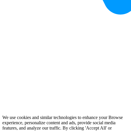
We use cookies and similar technologies to enhance your Browse
experience, personalize content and ads, provide social media
features, and analyze our traffic. By clicking 'Accept All' or