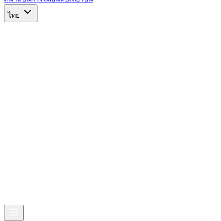
ไทย
AIRSPACE
TIMES