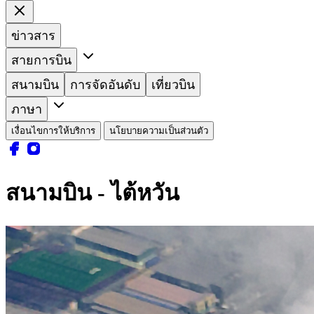
ข่าวสาร
สายการบิน
สนามบิน
การจัดอันดับ
เที่ยวบิน
ภาษา
เงื่อนไขการให้บริการ
นโยบายความเป็นส่วนตัว
สนามบิน - ไต้หวัน