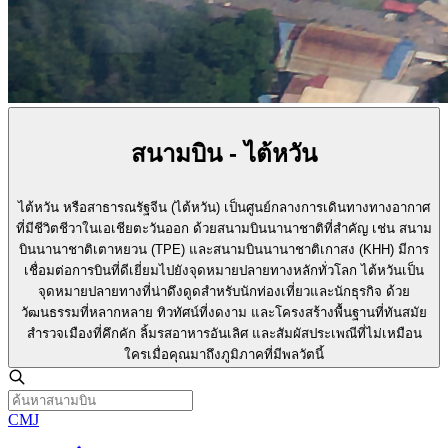
สนามบิน - ไต้หวัน
ไต้หวัน หรือสาธารณรัฐจีน (ไต้หวัน) เป็นศูนย์กลางการเดินทางทางอากาศ
ที่มีชีวิตชีวาในเอเชียตะวันออก ด้วยสนามบินนานาชาติที่สำคัญ เช่น สนาม
บินนานาชาติเตาหยวน (TPE) และสนามบินนานาชาติเกาสง (KHH) มีการ
เชื่อมต่อการบินที่ดีเยี่ยมไปยังจุดหมายปลายทางหลักทั่วโลก ไต้หวันเป็น
จุดหมายปลายทางที่น่าดึงดูดสำหรับนักท่องเที่ยวและนักธุรกิจ ด้วย
วัฒนธรรมที่หลากหลาย ทิวทัศน์ที่งดงาม และโครงสร้างพื้นฐานที่ทันสมัย
สำรวจเมืองที่คึกคัก ลิ้มรสอาหารอันเลิศ และสัมผัสประเพณีที่ไม่เหมือน
ใครเมื่อคุณมาถึงภูมิภาคที่มีพลวัตนี้
CMJ