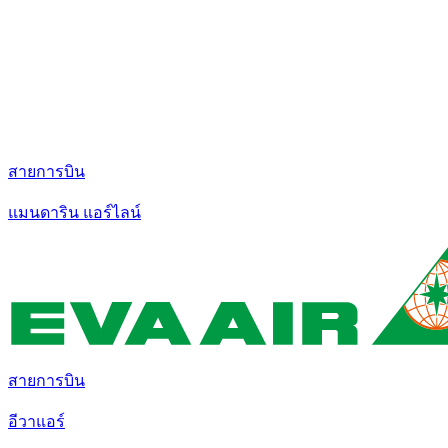
สายการบิน
แมนดาริน แอร์ไลน์
สายการบิน
อีวาแอร์