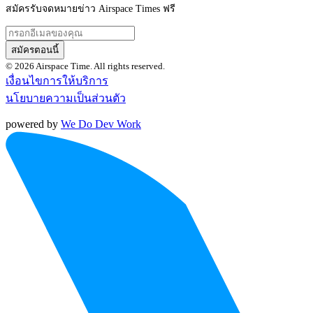
สมัครรับจดหมายข่าว Airspace Times ฟรี
สมัครตอนนี้
© 2026 Airspace Time. All rights reserved.
เงื่อนไขการให้บริการ
นโยบายความเป็นส่วนตัว
powered by
We Do Dev Work