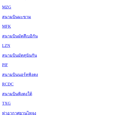
MZG
สนามบินมะขาม
MFK
สนามบินมัตสึเบอิกัน
LZN
สนามบินมัตสุนันกัน
PIF
สนามบินนอร์ทพิงตง
RCDC
สนามบินพิงตงใต้
TXG
ท่าอากาศยานไทจง