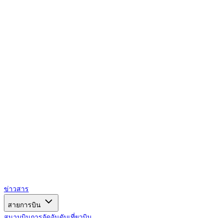
AIRSPACE
TIMES
ข่าวสาร
สายการบิน
สนามบิน
การจัดอันดับ
เที่ยวบิน