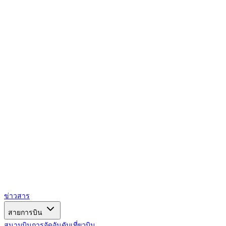
AIRSPACE
TIMES
ข่าวสาร
สายการบิน
สนามบิน
การจัดอันดับ
เที่ยวบิน