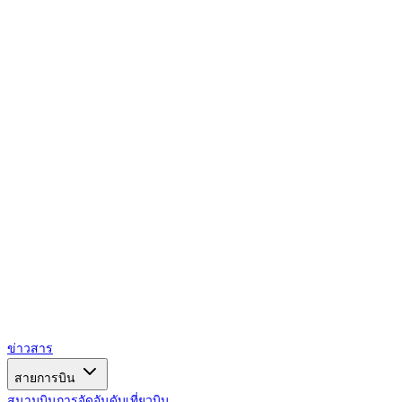
AIRSPACE
TIMES
ข่าวสาร
สายการบิน
สนามบิน
การจัดอันดับ
เที่ยวบิน