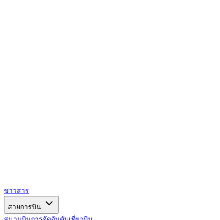
AIRSPACE
TIMES
ข่าวสาร
สายการบิน
สนามบิน
การจัดอันดับ
เที่ยวบิน