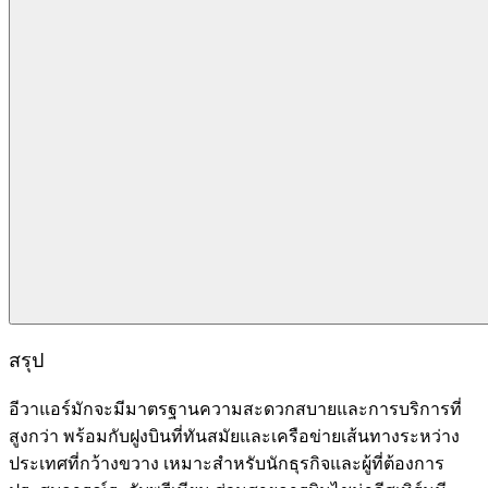
สรุป
อีวาแอร์มักจะมีมาตรฐานความสะดวกสบายและการบริการที่
สูงกว่า พร้อมกับฝูงบินที่ทันสมัยและเครือข่ายเส้นทางระหว่าง
ประเทศที่กว้างขวาง เหมาะสำหรับนักธุรกิจและผู้ที่ต้องการ