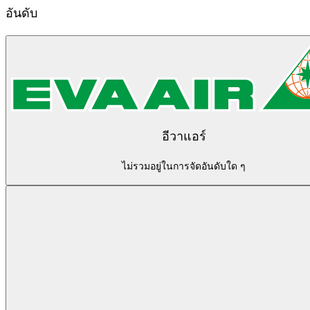
อันดับ
อีวาแอร์
ไม่รวมอยู่ในการจัดอันดับใด ๆ