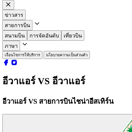
ข่าวสาร
สายการบิน
สนามบิน
การจัดอันดับ
เที่ยวบิน
ภาษา
เงื่อนไขการให้บริการ
นโยบายความเป็นส่วนตัว
อีวาแอร์ VS อีวาแอร์
อีวาแอร์ VS สายการบินไชน่าอีสเทิร์น