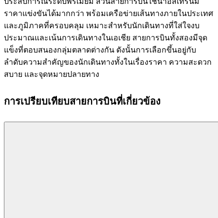
ประสบการณ์ระดับพรีเมียม ส่วนสายการบินไชน่าอีสเทิร์นมี
ราคาแข่งขันได้มากกว่า พร้อมเครือข่ายเส้นทางภายในประเทศ
และภูมิภาคที่ครอบคลุม เหมาะสำหรับนักเดินทางที่ใส่ใจงบ
ประมาณและเน้นการเดินทางในเอเชีย สายการบินทั้งสองมีจุด
แข็งที่ตอบสนองกลุ่มตลาดต่างกัน ดังนั้นการเลือกขึ้นอยู่กับ
ลำดับความสำคัญของนักเดินทางทั้งในเรื่องราคา ความสะดวก
สบาย และจุดหมายปลายทาง
การเปรียบเทียบสายการบินที่เกี่ยวข้อง