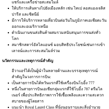
แชร์และเครือข่ายสะสมไมล์
ให้บริการเส้นทางไปยังเมืองหลัก เช่น ไทเป ลอสแองเจลิส
ปารีส และซิดนีย์
มีการให้บริการหลายเที่ยวบินต่อวันในภูมิภาคเอเชียตะวัน
ออกและอเมริกาเหนือ
ดำเนินงานขนส่งสินค้าผสมรวมสนับสนุนการขนส่งทั่ว
โลก
สมาชิกสตาร์อัลไลแอนซ์ มอบสิทธิประโยชน์เช่นการเข้า
เลาจน์และการสะสมไมล์ร่วม
นวัตกรรมและเหตุการณ์สำคัญ
อีวาแอร์ได้เป็นผู้นำในหลายด้านและบรรลุเหตุการณ์
สำคัญในวงการการบิน:
เป็นสายการบินไต้หวันแรกที่ใช้เครื่องบินโบอิ้ง 777
หนึ่งในสายการบินเอเชียกลุ่มแรกที่ใช้โบอิ้ง 787 ดรีมไล
เนอร์ เพื่อประสิทธิภาพการใช้เชื้อเพลิงและความสะดวก
สบายของผู้โดยสาร
แนะนำ Royal Laurel Class ที่นั่งนอนราบและสิ่งอำนวย