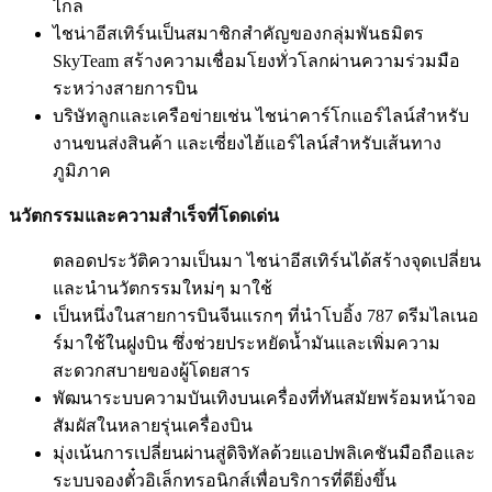
ไกล
ไชน่าอีสเทิร์นเป็นสมาชิกสำคัญของกลุ่มพันธมิตร
SkyTeam สร้างความเชื่อมโยงทั่วโลกผ่านความร่วมมือ
ระหว่างสายการบิน
บริษัทลูกและเครือข่ายเช่น ไชน่าคาร์โกแอร์ไลน์สำหรับ
งานขนส่งสินค้า และเซี่ยงไฮ้แอร์ไลน์สำหรับเส้นทาง
ภูมิภาค
นวัตกรรมและความสำเร็จที่โดดเด่น
ตลอดประวัติความเป็นมา ไชน่าอีสเทิร์นได้สร้างจุดเปลี่ยน
และนำนวัตกรรมใหม่ๆ มาใช้
เป็นหนึ่งในสายการบินจีนแรกๆ ที่นำโบอิ้ง 787 ดรีมไลเนอ
ร์มาใช้ในฝูงบิน ซึ่งช่วยประหยัดน้ำมันและเพิ่มความ
สะดวกสบายของผู้โดยสาร
พัฒนาระบบความบันเทิงบนเครื่องที่ทันสมัยพร้อมหน้าจอ
สัมผัสในหลายรุ่นเครื่องบิน
มุ่งเน้นการเปลี่ยนผ่านสู่ดิจิทัลด้วยแอปพลิเคชันมือถือและ
ระบบจองตั๋วอิเล็กทรอนิกส์เพื่อบริการที่ดียิ่งขึ้น