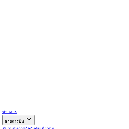
AIRSPACE
TIMES
ข่าวสาร
สายการบิน
สนามบิน
การจัดอันดับ
เที่ยวบิน