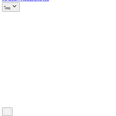
ไทย
AIRSPACE
TIMES