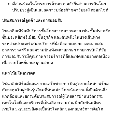
มีส่วนร่วมในโครงการด้านความยั่งยืนด้านการบินโดย
ปรับปรุงฝูงบินและลดการปล่อยก๊าซคาร์บอนไดออกไซด์
ประสบการณ์ลูกค้าและการยอมรับ
ไชน่าอีสเทิร์นมีบริการชั้นโดยสารหลากหลาย เช่น ชั้นประหยัด
ชั้นประหยัดพรีเมียม ชั้นธุรกิจ และชั้นหนึ่งในบางเส้นทาง
ระหว่างประเทศ เสนอบริการที่นั่งที่ออกแบบอย่างเหมาะสม
อาหารว่างฟรี และความบันเทิงหลายภาษา สายการบินได้รับ
การยอมรับว่ามีคุณภาพการบริการที่ดีและพัฒนาอย่างต่อเนื่อง
เพื่อตอบโจทย์มาตรฐานสากล
แนวโน้มในอนาคต
ไชน่าอีสเทิร์นมีแผนขยายเครือข่ายการบินสู่ตลาดใหม่ๆ พร้อม
กับลงทุนในฝูงบินรุ่นใหม่ที่ทันสมัย โดยเน้นความยั่งยืนด้านสิ่ง
แวดล้อมและยกระดับประสบการณ์ผู้โดยสารผ่านนวัตกรรม
เทคโนโลยีและบริการที่เป็นเลิศ ความร่วมมือกับพันธมิตร
ภายใน SkyTeam ยังคงเป็นหัวใจหลักของกลยุทธ์การเติบโต